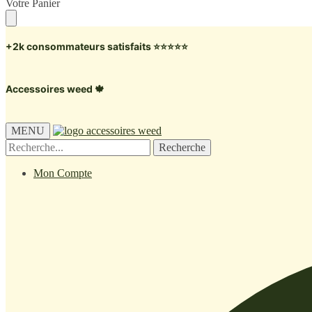
Skip
Skip
Votre Panier
to
to
navigation
content
+2k consommateurs satisfaits ⭐️⭐️⭐️⭐️⭐️
Accessoires weed 🍁
MENU
Recherche
Recherche
pour :
Mon Compte