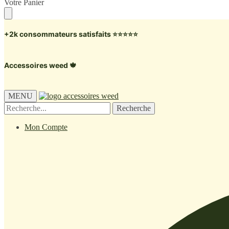
Skip
Skip
Votre Panier
to
to
navigation
content
+2k consommateurs satisfaits ⭐️⭐️⭐️⭐️⭐️
Accessoires weed 🍁
MENU
Recherche
Recherche
pour :
Mon Compte