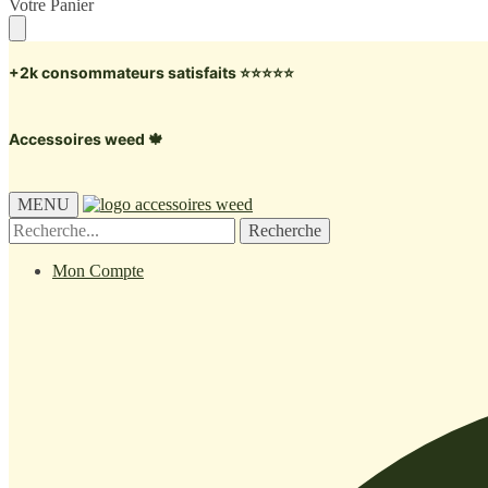
Skip
Skip
Votre Panier
to
to
navigation
content
+2k consommateurs satisfaits ⭐️⭐️⭐️⭐️⭐️
Accessoires weed 🍁
MENU
Recherche
Recherche
pour :
Mon Compte