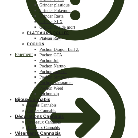
Grinder plastique
Grinder Pokemon
Grinder Rasta
Grinder SLX
Grinder tête de mort
PLATEAUX À ROULER
Plateau Raw
POCHON
Pochon Dragon Ball Z
Paiement
Pochon GTA
Pochon Jul
Pochon Naruto
Pochon rappeur
Pochon Simpson
Pochon transparent
Pochon Weed
Pochon zip
Bijoux Cannabis
Bagues Cannabis
Collier Cannabis
Décorations Cannabis
Drapeaux Cannabis
Tableaux Cannabis
Vêtements Cannabis