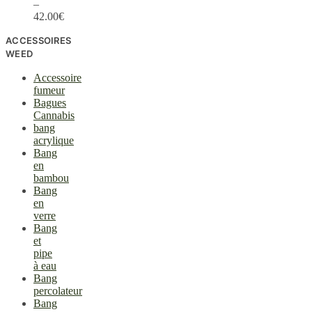
–
42.00
€
ACCESSOIRES
WEED
Accessoire
fumeur
Bagues
Cannabis
bang
acrylique
Bang
en
bambou
Bang
en
verre
Bang
et
pipe
à eau
Bang
percolateur
Bang