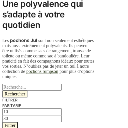
Une polyvalence qui
s’adapte à votre
quotidien
pochons Jul
Les
sont non seulement esthétiques
mais aussi extrêmement polyvalents. Ils peuvent
être utilisés comme sacs de rangement, trousse de
toilette ou même comme sac à bandoulière. Leur
praticité en fait des compagnons idéaux pour toutes
vos sorties. N’oubliez pas de jeter un œil à notre
collection de
pochons Simpson
pour plus d’options
uniques.
Rechercher :
FILTRER
PAR TARIF
Prix
min
Prix
max
Filtrer