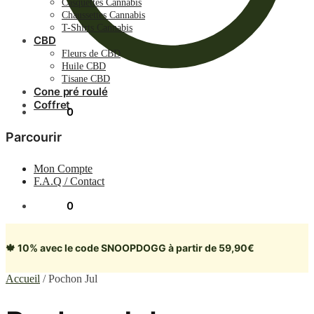
Casquettes Cannabis
Chaussettes Cannabis
T-Shirts Cannabis
CBD
Fleurs de CBD
Huile CBD
Tisane CBD
Cone pré roulé
Coffret
0.00
€
0
Parcourir
Mon Compte
F.A.Q / Contact
0.00
€
0
🍁 10% avec le code SNOOPDOGG à partir de 59,90€
Accueil
/
Pochon Jul