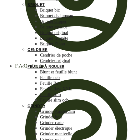
BRIQUET
Briquet bic
Briquet chalumeau
Briquet clipper
Briquet essence
Briquet original
Briquet tempête
Briquet Zippo
CENDRIER
Cendrier de poche
Cendrier original
F.A.Q / Contact
FEUILLE À ROULER
Blunt et feuille blunt
Feuille ocb
Feuille Raw
Feuille Raw XXL
Feuille slim
Feuille slim ocb
GRINDER
Grinder Amsterdam
Grinder bois
Grinder carte
Grinder électrique
Grinder manivelle
Grinder metal