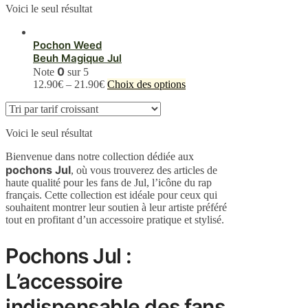
Voici le seul résultat
Pochon Weed
Beuh Magique Jul
0
Note
sur 5
Ce
12.90
€
–
21.90
€
Choix des options
produit
a
plusieurs
Voici le seul résultat
variations.
Les
Bienvenue dans notre collection dédiée aux
options
pochons Jul
, où vous trouverez des articles de
peuvent
haute qualité pour les fans de Jul, l’icône du rap
être
français. Cette collection est idéale pour ceux qui
choisies
souhaitent montrer leur soutien à leur artiste préféré
sur
tout en profitant d’un accessoire pratique et stylisé.
la
page
du
Pochons Jul :
produit
L’accessoire
indispensable des fans