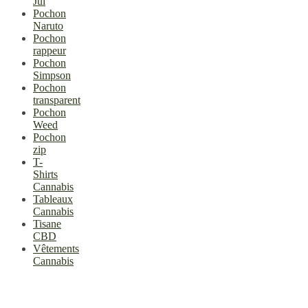
Jul
Pochon
Naruto
Pochon
rappeur
Pochon
Simpson
Pochon
transparent
Pochon
Weed
Pochon
zip
T-
Shirts
Cannabis
Tableaux
Cannabis
Tisane
CBD
Vêtements
Cannabis