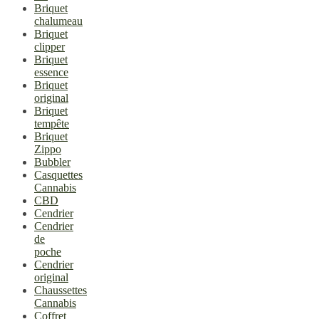
Briquet
chalumeau
Briquet
clipper
Briquet
essence
Briquet
original
Briquet
tempête
Briquet
Zippo
Bubbler
Casquettes
Cannabis
CBD
Cendrier
Cendrier
de
poche
Cendrier
original
Chaussettes
Cannabis
Coffret