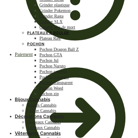
Grinder plastique
Grinder Pokemon
Grinder Rasta
Grinder SLX
Grinder tête de mort
PLATEAUX À ROULER
Plateau Raw
POCHON
Pochon Dragon Ball Z
Paiement
Pochon GTA
Pochon Jul
Pochon Naruto
Pochon rappeur
Pochon Simpson
Pochon transparent
Pochon Weed
Pochon zip
Bijoux Cannabis
Bagues Cannabis
Collier Cannabis
Décorations Cannabis
Drapeaux Cannabis
Tableaux Cannabis
Vêtements Cannabis