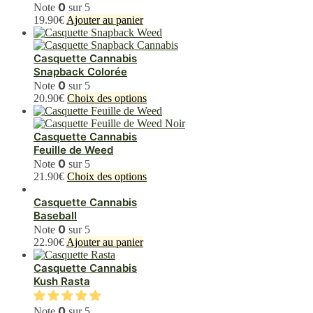
choisies
0
Note
sur 5
sur
19.90
€
Ajouter au panier
la
page
du
Casquette Cannabis
produit
Snapback Colorée
0
Note
sur 5
Ce
20.90
€
Choix des options
produit
a
plusieurs
Casquette Cannabis
variations.
Feuille de Weed
Les
0
Note
sur 5
options
Ce
21.90
€
Choix des options
peuvent
produit
être
a
Casquette Cannabis
choisies
plusieurs
Baseball
sur
variations.
0
Note
sur 5
la
Les
22.90
€
Ajouter au panier
page
options
du
peuvent
Casquette Cannabis
produit
être
Kush Rasta
choisies
sur
0
Note
sur 5