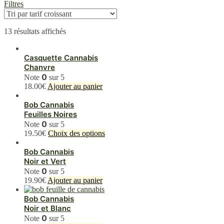
Filtres
13 résultats affichés
Casquette Cannabis
Chanvre
0
Note
sur 5
18.00
€
Ajouter au panier
Bob Cannabis
Feuilles Noires
0
Note
sur 5
Ce
19.50
€
Choix des options
produit
a
Bob Cannabis
plusieurs
Noir et Vert
variations.
0
Note
sur 5
Les
19.90
€
Ajouter au panier
options
peuvent
Bob Cannabis
être
Noir et Blanc
choisies
0
Note
sur 5
sur