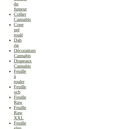
du
fumeur
Collier
Cannabis
Cone
pré
roulé
Dab
rig
Décorations
Cannabis
Drapeaux
Cannabis
Feuille
à
rouler
Feuille
ocb
Feuille
Raw
Feuille
Raw
XXL
Feuille
slim