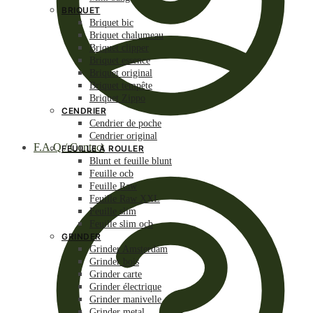
BRIQUET
Briquet bic
Briquet chalumeau
Briquet clipper
Briquet essence
Briquet original
Briquet tempête
Briquet Zippo
CENDRIER
Cendrier de poche
Cendrier original
F.A.Q / Contact
FEUILLE À ROULER
Blunt et feuille blunt
Feuille ocb
Feuille Raw
Feuille Raw XXL
Feuille slim
Feuille slim ocb
GRINDER
Grinder Amsterdam
Grinder bois
Grinder carte
Grinder électrique
Grinder manivelle
Grinder metal