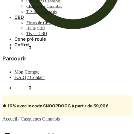
Casquettes Cannabis
Chaussettes Cannabis
T-Shirts Cannabis
CBD
Fleurs de CBD
Huile CBD
Tisane CBD
Cone pré roulé
Coffret
0.00
€
0
Parcourir
Mon Compte
F.A.Q / Contact
0.00
€
0
🍁 10% avec le code SNOOPDOGG à partir de 59,90€
Accueil
/
Casquettes Cannabis