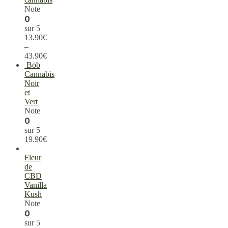
Note
0
sur 5
13.90
€
–
43.90
€
Bob
Cannabis
Noir
et
Vert
Note
0
sur 5
19.90
€
Fleur
de
CBD
Vanilla
Kush
Note
0
sur 5