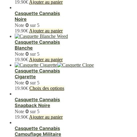
19.90
€
Ajouter au panier
la
page
Casquette Cannabis
du
Noire
produit
0
Note
sur 5
19.90
€
Ajouter au panier
Casquette Cannabis
Blanche
0
Note
sur 5
19.90
€
Ajouter au panier
Casquette Cannabis
Cigarette
0
Note
sur 5
Ce
19.90
€
Choix des options
produit
a
Casquette Cannabis
plusieurs
Snapback Noire
variations.
0
Note
sur 5
Les
19.90
€
Ajouter au panier
options
peuvent
Casquette Cannabis
être
Camouflage Militaire