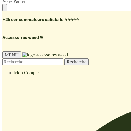
Skip
Skip
Votre Panier
to
to
navigation
content
+2k consommateurs satisfaits ⭐️⭐️⭐️⭐️⭐️
Accessoires weed 🍁
MENU
Recherche
Recherche
pour :
Mon Compte