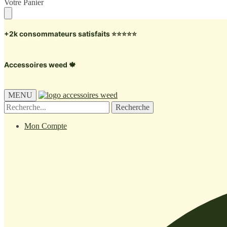
Skip
Skip
Votre Panier
to
to
navigation
content
+2k consommateurs satisfaits ⭐️⭐️⭐️⭐️⭐️
Accessoires weed 🍁
MENU
Recherche
Recherche
pour :
Mon Compte