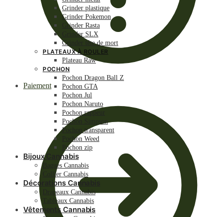
Grinder plastique
Grinder Pokemon
Grinder Rasta
Grinder SLX
Grinder tête de mort
PLATEAUX À ROULER
Plateau Raw
POCHON
Pochon Dragon Ball Z
Paiement
Pochon GTA
Pochon Jul
Pochon Naruto
Pochon rappeur
Pochon Simpson
Pochon transparent
Pochon Weed
Pochon zip
Bijoux Cannabis
Bagues Cannabis
Collier Cannabis
Décorations Cannabis
Drapeaux Cannabis
Tableaux Cannabis
Vêtements Cannabis