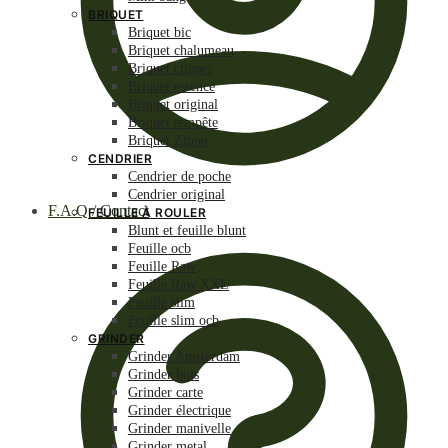
BRIQUET
Briquet bic
Briquet chalumeau
Briquet clipper
Briquet essence
Briquet original
Briquet tempête
Briquet Zippo
CENDRIER
Cendrier de poche
Cendrier original
F.A.Q / Contact
FEUILLE À ROULER
Blunt et feuille blunt
Feuille ocb
Feuille Raw
Feuille Raw XXL
Feuille slim
Feuille slim ocb
GRINDER
Grinder Amsterdam
Grinder bois
Grinder carte
Grinder électrique
Grinder manivelle
Grinder metal