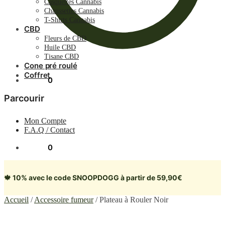
Casquettes Cannabis
Chaussettes Cannabis
T-Shirts Cannabis
CBD
Fleurs de CBD
Huile CBD
Tisane CBD
Cone pré roulé
Coffret
0.00
€
0
Parcourir
Mon Compte
F.A.Q / Contact
0.00
€
0
🍁 10% avec le code SNOOPDOGG à partir de 59,90€
Accueil
/
Accessoire fumeur
/
Plateau à Rouler Noir