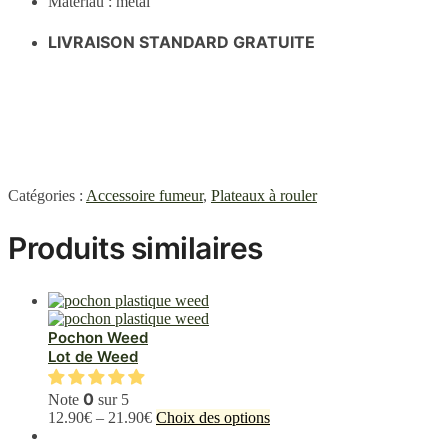
Matériau : métal
LIVRAISON STANDARD GRATUITE
Catégories :
Accessoire fumeur
,
Plateaux à rouler
Produits similaires
Pochon Weed
Lot de Weed
0
Note
sur 5
Ce
12.90
€
–
21.90
€
Choix des options
produit