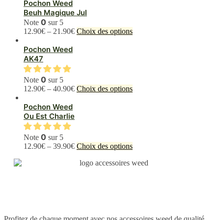
a
Pochon Weed
plusieurs
Beuh Magique Jul
variations.
0
Note
sur 5
Les
Ce
12.90
€
–
21.90
€
Choix des options
options
produit
peuvent
a
Pochon Weed
être
plusieurs
AK47
choisies
variations.
sur
Les
0
Note
sur 5
la
options
Ce
12.90
€
–
40.90
€
Choix des options
page
peuvent
produit
du
être
a
Pochon Weed
produit
choisies
plusieurs
Ou Est Charlie
sur
variations.
la
Les
0
page
Note
sur 5
options
du
Ce
12.90
€
–
39.90
€
Choix des options
peuvent
produit
produit
être
a
choisies
plusieurs
sur
variations.
la
Les
page
options
du
peuvent
produit
être
Profitez de chaque moment avec nos accessoires weed de qualité