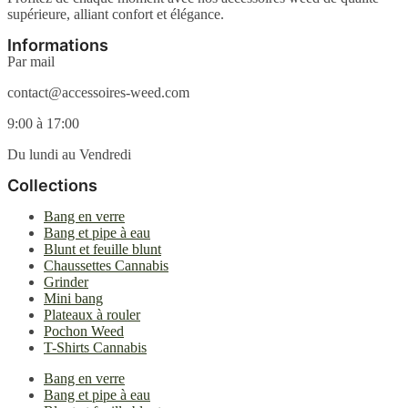
choisies
supérieure, alliant confort et élégance.
sur
la
Informations
page
Par mail
du
produit
contact@accessoires-weed.com
9:00 à 17:00
Du lundi au Vendredi
Collections
Bang en verre
Bang et pipe à eau
Blunt et feuille blunt
Chaussettes Cannabis
Grinder
Mini bang
Plateaux à rouler
Pochon Weed
T-Shirts Cannabis
Bang en verre
Bang et pipe à eau