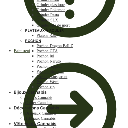
Grinder plastique
Grinder Pokemon
Grinder Rasta
Grinder SLX
Grinder tête de mort
PLATEAUX À ROULER
Plateau Raw
POCHON
Pochon Dragon Ball Z
Paiement
Pochon GTA
Pochon Jul
Pochon Naruto
Pochon rappeur
Pochon Simpson
Pochon transparent
Pochon Weed
Pochon zip
Bijoux Cannabis
Bagues Cannabis
Collier Cannabis
Décorations Cannabis
Drapeaux Cannabis
Tableaux Cannabis
Vêtements Cannabis