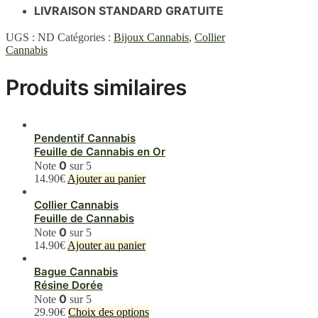
LIVRAISON STANDARD GRATUITE
UGS :
ND
Catégories :
Bijoux Cannabis
,
Collier
Cannabis
Produits similaires
Pendentif Cannabis
Feuille de Cannabis en Or
0
Note
sur 5
14.90
€
Ajouter au panier
Collier Cannabis
Feuille de Cannabis
0
Note
sur 5
14.90
€
Ajouter au panier
Bague Cannabis
Résine Dorée
0
Note
sur 5
Ce
29.90
€
Choix des options