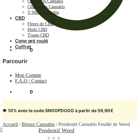
Casquettes Cannabis
Chaussettes Cannabis
T-Shirts Cannabis
CBD
Fleurs de CBD
Huile CBD
Tisane CBD
Cone pré roulé
Coffret
0.00
€
0
Parcourir
Mon Compte
F.A.Q / Contact
0.00
€
0
🍁 10% avec le code SNOOPDOGG à partir de 59,90€
Accueil
/
Bijoux Cannabis
/
Pendentif Cannabis Feuille de Weed