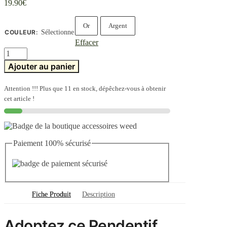
19.90
€
Or
Argent
COULEUR
:
Sélectionne
Effacer
quantité
de
Ajouter au panier
Pendentif
Cannabis
Feuille
Attention !!! Plus que 11 en stock, dépêchez-vous à obtenir
de
cet article !
Weed
Paiement 100% sécurisé
Fiche Produit
Description
Adoptez ce Pendentif