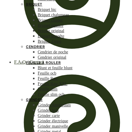
BRIQUET
Briquet bic
Briquet chalumeau
Briquet clipper
Briquet essence
Briquet original
Briquet tempête
Briquet Zippo
CENDRIER
Cendrier de poche
Cendrier original
F.A.Q / Contact
FEUILLE À ROULER
Blunt et feuille blunt
Feuille ocb
Feuille Raw
Feuille Raw XXL
Feuille slim
Feuille slim ocb
GRINDER
Grinder Amsterdam
Grinder bois
Grinder carte
Grinder électrique
Grinder manivelle
Grinder metal