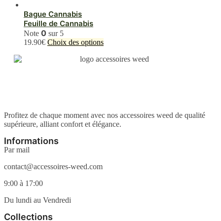
produit
a
Bague Cannabis
plusieurs
Feuille de Cannabis
variations.
0
Note
sur 5
Les
Ce
19.90
€
Choix des options
options
produit
peuvent
a
être
plusieurs
choisies
variations.
sur
Les
la
options
page
peuvent
du
être
Profitez de chaque moment avec nos accessoires weed de qualité
produit
choisies
supérieure, alliant confort et élégance.
sur
la
Informations
page
Par mail
du
produit
contact@accessoires-weed.com
9:00 à 17:00
Du lundi au Vendredi
Collections