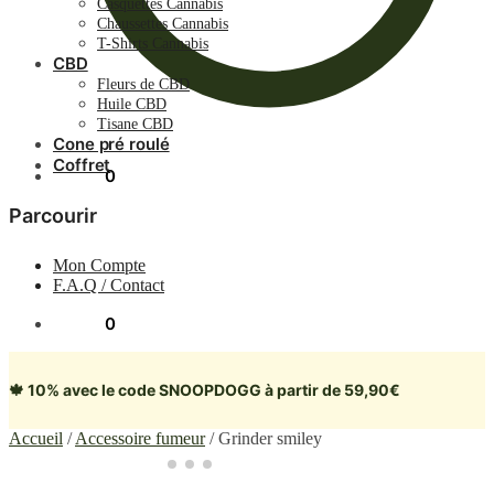
Casquettes Cannabis
Chaussettes Cannabis
T-Shirts Cannabis
CBD
Fleurs de CBD
Huile CBD
Tisane CBD
Cone pré roulé
Coffret
0.00
€
0
Parcourir
Mon Compte
F.A.Q / Contact
0.00
€
0
🍁 10% avec le code SNOOPDOGG à partir de 59,90€
Accueil
/
Accessoire fumeur
/
Grinder smiley