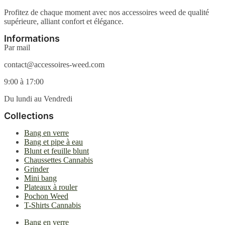
peuvent
être
Profitez de chaque moment avec nos accessoires weed de qualité
choisies
supérieure, alliant confort et élégance.
sur
la
Informations
page
Par mail
du
produit
contact@accessoires-weed.com
9:00 à 17:00
Du lundi au Vendredi
Collections
Bang en verre
Bang et pipe à eau
Blunt et feuille blunt
Chaussettes Cannabis
Grinder
Mini bang
Plateaux à rouler
Pochon Weed
T-Shirts Cannabis
Bang en verre