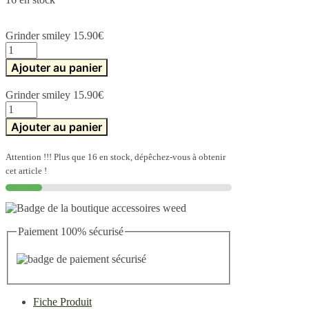
Grinder smiley
15.90
€
quantité
de
Ajouter au panier
Grinder
smiley
Grinder smiley
15.90
€
quantité
de
Ajouter au panier
Grinder
smiley
Attention !!! Plus que 16 en stock, dépêchez-vous à obtenir
cet article !
Paiement 100% sécurisé
Fiche Produit