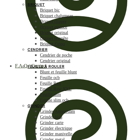
BRIQUET
Briquet bic
Briquet chalumeau
Briquet clipper
Briquet essence
Briquet original
Briquet tempête
Briquet Zippo
CENDRIER
Cendrier de poche
Cendrier original
F.A.Q / Contact
FEUILLE À ROULER
Blunt et feuille blunt
Feuille ocb
Feuille Raw
Feuille Raw XXL
Feuille slim
Feuille slim ocb
GRINDER
Grinder Amsterdam
Grinder bois
Grinder carte
Grinder électrique
Grinder manivelle
Grinder metal