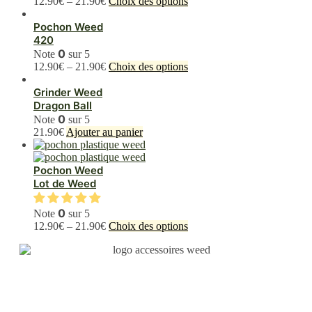
Ce
12.90
€
–
21.90
€
Choix des options
produit
a
Pochon Weed
plusieurs
420
variations.
0
Note
sur 5
Les
Ce
12.90
€
–
21.90
€
Choix des options
options
produit
peuvent
a
Grinder Weed
être
plusieurs
Dragon Ball
choisies
variations.
0
Note
sur 5
sur
Les
21.90
€
Ajouter au panier
la
options
page
peuvent
du
être
Pochon Weed
produit
choisies
Lot de Weed
sur
la
0
Note
sur 5
page
Ce
12.90
€
–
21.90
€
Choix des options
du
produit
produit
a
plusieurs
variations.
Les
options