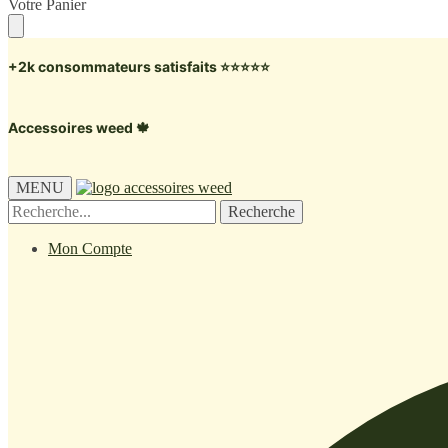
Skip
Skip
Votre Panier
to
to
navigation
content
+2k consommateurs satisfaits ⭐️⭐️⭐️⭐️⭐️
Accessoires weed 🍁
MENU
Recherche
Recherche
pour :
Mon Compte