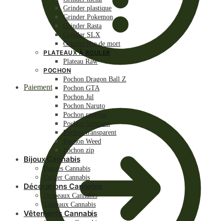
Grinder plastique
Grinder Pokemon
Grinder Rasta
Grinder SLX
Grinder tête de mort
PLATEAUX À ROULER
Plateau Raw
POCHON
Pochon Dragon Ball Z
Paiement
Pochon GTA
Pochon Jul
Pochon Naruto
Pochon rappeur
Pochon Simpson
Pochon transparent
Pochon Weed
Pochon zip
Bijoux Cannabis
Bagues Cannabis
Collier Cannabis
Décorations Cannabis
Drapeaux Cannabis
Tableaux Cannabis
Vêtements Cannabis