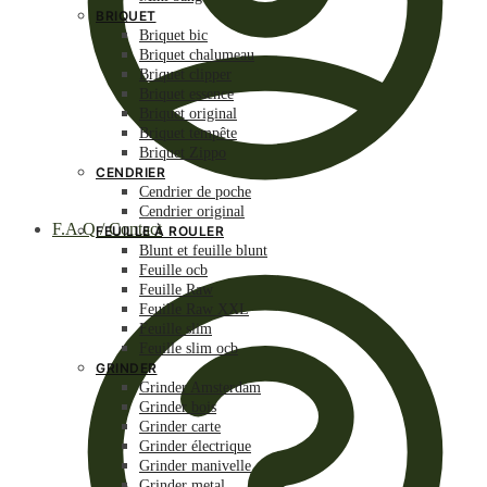
BRIQUET
Briquet bic
Briquet chalumeau
Briquet clipper
Briquet essence
Briquet original
Briquet tempête
Briquet Zippo
CENDRIER
Cendrier de poche
Cendrier original
F.A.Q / Contact
FEUILLE À ROULER
Blunt et feuille blunt
Feuille ocb
Feuille Raw
Feuille Raw XXL
Feuille slim
Feuille slim ocb
GRINDER
Grinder Amsterdam
Grinder bois
Grinder carte
Grinder électrique
Grinder manivelle
Grinder metal