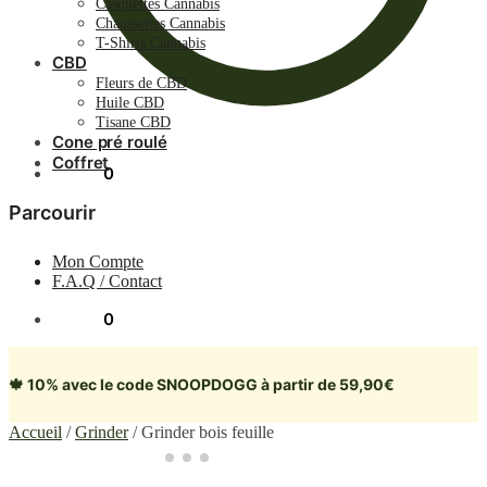
Casquettes Cannabis
Chaussettes Cannabis
T-Shirts Cannabis
CBD
Fleurs de CBD
Huile CBD
Tisane CBD
Cone pré roulé
Coffret
0.00
€
0
Parcourir
Mon Compte
F.A.Q / Contact
0.00
€
0
🍁 10% avec le code SNOOPDOGG à partir de 59,90€
Accueil
/
Grinder
/
Grinder bois feuille