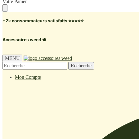
Skip
Skip
Votre Panier
to
to
navigation
content
+2k consommateurs satisfaits ⭐️⭐️⭐️⭐️⭐️
Accessoires weed 🍁
MENU
Recherche
Recherche
pour :
Mon Compte