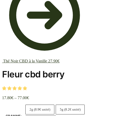
Thé Noir CBD à la Vanille
27.90
€
Fleur cbd berry
17.80
€
–
77.00
€
2g (8.9€ unité)
5g (8.2€ unité)
GRAMME
: