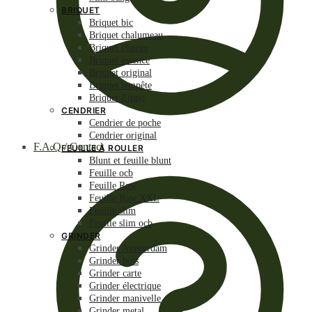
BRIQUET
Briquet bic
Briquet chalumeau
Briquet clipper
Briquet essence
Briquet original
Briquet tempête
Briquet Zippo
CENDRIER
Cendrier de poche
Cendrier original
F.A.Q / Contact
FEUILLE À ROULER
Blunt et feuille blunt
Feuille ocb
Feuille Raw
Feuille Raw XXL
Feuille slim
Feuille slim ocb
GRINDER
Grinder Amsterdam
Grinder bois
Grinder carte
Grinder électrique
Grinder manivelle
Grinder metal