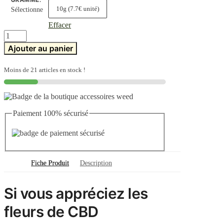
10g (7.7€ unité)
Sélectionne
Effacer
quantité
de
Ajouter au panier
Fleur
cbd
berry
Moins de 21 articles en stock !
Paiement 100% sécurisé
Fiche Produit
Description
Si vous appréciez les
fleurs de CBD