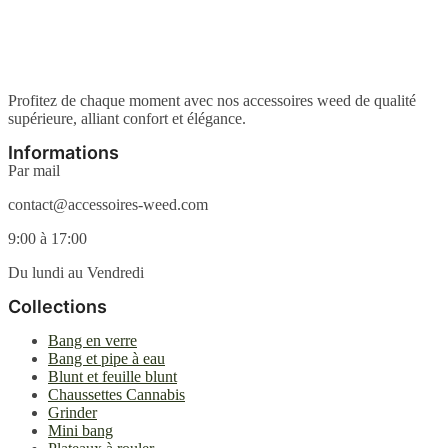
plusieurs
du
choisies
variations.
produit
sur
Les
la
options
page
peuvent
du
être
Profitez de chaque moment avec nos accessoires weed de qualité
produit
choisies
supérieure, alliant confort et élégance.
sur
la
Informations
page
Par mail
du
produit
contact@accessoires-weed.com
9:00 à 17:00
Du lundi au Vendredi
Collections
Bang en verre
Bang et pipe à eau
Blunt et feuille blunt
Chaussettes Cannabis
Grinder
Mini bang