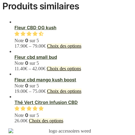
Produits similaires
Fleur CBD OG kush
0
Note
sur 5
Ce
17.90
€
–
79.00
€
Choix des options
produit
a
Fleur cbd small bud
plusieurs
0
Note
sur 5
variations.
Ce
11.40
€
–
42.00
€
Choix des options
Les
produit
options
a
Fleur cbd mango kush boost
peuvent
plusieurs
0
Note
sur 5
être
variations.
Ce
19.00
€
–
75.00
€
Choix des options
choisies
Les
produit
sur
options
a
Thé Vert Citron Infusion CBD
la
peuvent
plusieurs
page
être
variations.
0
Note
sur 5
du
choisies
Les
Ce
26.00
€
Choix des options
produit
sur
options
produit
la
peuvent
a
page
être