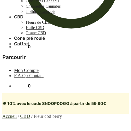
Casquettes Cannabis
Chaussettes Cannabis
T-Shirts Cannabis
CBD
Fleurs de CBD
Huile CBD
Tisane CBD
Cone pré roulé
Coffret
0.00
€
0
Parcourir
Mon Compte
F.A.Q / Contact
0.00
€
0
🍁 10% avec le code SNOOPDOGG à partir de 59,90€
Accueil
/
CBD
/
Fleur cbd berry