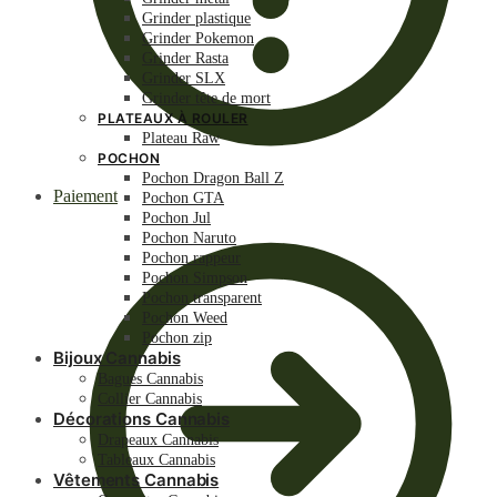
Grinder plastique
Grinder Pokemon
Grinder Rasta
Grinder SLX
Grinder tête de mort
PLATEAUX À ROULER
Plateau Raw
POCHON
Pochon Dragon Ball Z
Paiement
Pochon GTA
Pochon Jul
Pochon Naruto
Pochon rappeur
Pochon Simpson
Pochon transparent
Pochon Weed
Pochon zip
Bijoux Cannabis
Bagues Cannabis
Collier Cannabis
Décorations Cannabis
Drapeaux Cannabis
Tableaux Cannabis
Vêtements Cannabis