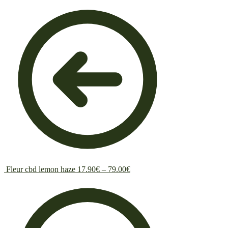
Fleur cbd lemon haze
17.90
€
–
79.00
€