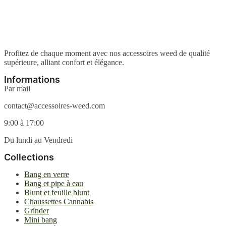
du
plusieurs
produit
variations.
Les
options
peuvent
être
Profitez de chaque moment avec nos accessoires weed de qualité
choisies
supérieure, alliant confort et élégance.
sur
la
Informations
page
Par mail
du
produit
contact@accessoires-weed.com
9:00 à 17:00
Du lundi au Vendredi
Collections
Bang en verre
Bang et pipe à eau
Blunt et feuille blunt
Chaussettes Cannabis
Grinder
Mini bang