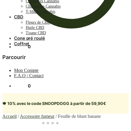
Casquettes Cannabis
Chaussettes Cannabis
T-Shirts Cannabis
CBD
Fleurs de CBD
Huile CBD
Tisane CBD
Cone pré roulé
Coffret
0.00
€
0
Parcourir
Mon Compte
F.A.Q / Contact
0.00
€
0
🍁 10% avec le code SNOOPDOGG à partir de 59,90€
Accueil
/
Accessoire fumeur
/
Feuille de blunt banane