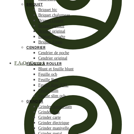
BRIQUET
Briquet bic
Briquet chalumeau
Briquet clipper
Briquet essence
Briquet original
Briquet tempête
Briquet Zippo
CENDRIER
Cendrier de poche
Cendrier original
F.A.Q / Contact
FEUILLE À ROULER
Blunt et feuille blunt
Feuille ocb
Feuille Raw
Feuille Raw XXL
Feuille slim
Feuille slim ocb
GRINDER
Grinder Amsterdam
Grinder bois
Grinder carte
Grinder électrique
Grinder manivelle
Grinder metal