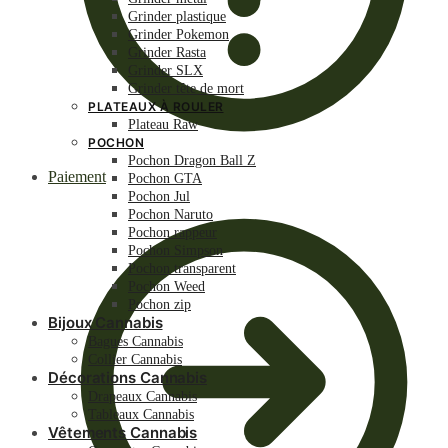
Grinder plastique
Grinder Pokemon
Grinder Rasta
Grinder SLX
Grinder tête de mort
PLATEAUX À ROULER
Plateau Raw
POCHON
Pochon Dragon Ball Z
Paiement
Pochon GTA
Pochon Jul
Pochon Naruto
Pochon rappeur
Pochon Simpson
Pochon transparent
Pochon Weed
Pochon zip
Bijoux Cannabis
Bagues Cannabis
Collier Cannabis
Décorations Cannabis
Drapeaux Cannabis
Tableaux Cannabis
Vêtements Cannabis