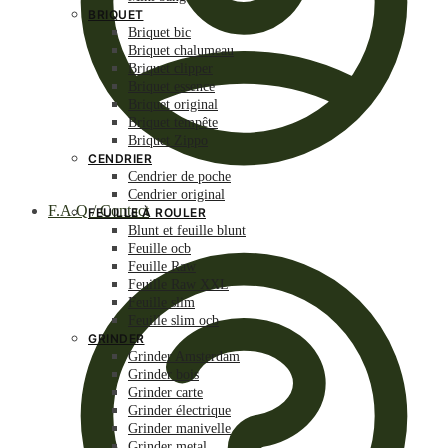
BRIQUET
Briquet bic
Briquet chalumeau
Briquet clipper
Briquet essence
Briquet original
Briquet tempête
Briquet Zippo
CENDRIER
Cendrier de poche
Cendrier original
F.A.Q / Contact
FEUILLE À ROULER
Blunt et feuille blunt
Feuille ocb
Feuille Raw
Feuille Raw XXL
Feuille slim
Feuille slim ocb
GRINDER
Grinder Amsterdam
Grinder bois
Grinder carte
Grinder électrique
Grinder manivelle
Grinder metal