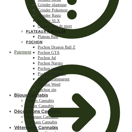
Grinder plastique
Grinder Pokemon
Grinder Rasta
Grinder SLX
Grinder tête de mort
PLATEAUX À ROULER
Plateau Raw
POCHON
Pochon Dragon Ball Z
Paiement
Pochon GTA
Pochon Jul
Pochon Naruto
Pochon rappeur
Pochon Simpson
Pochon transparent
Pochon Weed
Pochon zip
Bijoux Cannabis
Bagues Cannabis
Collier Cannabis
Décorations Cannabis
Drapeaux Cannabis
Tableaux Cannabis
Vêtements Cannabis