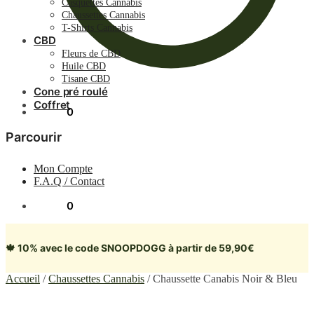
Casquettes Cannabis
Chaussettes Cannabis
T-Shirts Cannabis
CBD
Fleurs de CBD
Huile CBD
Tisane CBD
Cone pré roulé
Coffret
0.00
€
0
Parcourir
Mon Compte
F.A.Q / Contact
0.00
€
0
🍁 10% avec le code SNOOPDOGG à partir de 59,90€
Accueil
/
Chaussettes Cannabis
/
Chaussette Canabis Noir & Bleu