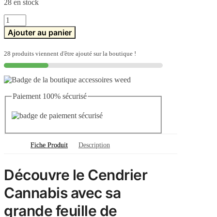
28 en stock
quantité
de
Ajouter au panier
Cendrier
Feuille
de
28 produits viennent d'être ajouté sur la boutique !
Cannabis
Colorée
Paiement 100% sécurisé
Fiche Produit
Description
Découvre le Cendrier
Cannabis avec sa
grande feuille de