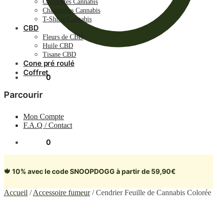
Casquettes Cannabis
Chaussettes Cannabis
T-Shirts Cannabis
CBD
Fleurs de CBD
Huile CBD
Tisane CBD
Cone pré roulé
Coffret
0.00
€
0
Parcourir
Mon Compte
F.A.Q / Contact
0.00
€
0
🍁 10% avec le code SNOOPDOGG à partir de 59,90€
Accueil
/
Accessoire fumeur
/
Cendrier Feuille de Cannabis Colorée