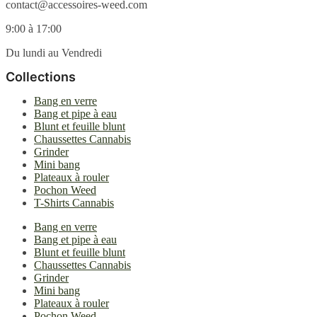
produit
contact@accessoires-weed.com
9:00 à 17:00
Du lundi au Vendredi
Collections
Bang en verre
Bang et pipe à eau
Blunt et feuille blunt
Chaussettes Cannabis
Grinder
Mini bang
Plateaux à rouler
Pochon Weed
T-Shirts Cannabis
Bang en verre
Bang et pipe à eau
Blunt et feuille blunt
Chaussettes Cannabis
Grinder
Mini bang
Plateaux à rouler
Pochon Weed