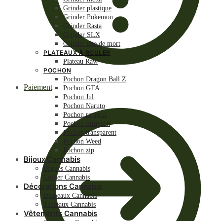
Grinder plastique
Grinder Pokemon
Grinder Rasta
Grinder SLX
Grinder tête de mort
PLATEAUX À ROULER
Plateau Raw
POCHON
Pochon Dragon Ball Z
Paiement
Pochon GTA
Pochon Jul
Pochon Naruto
Pochon rappeur
Pochon Simpson
Pochon transparent
Pochon Weed
Pochon zip
Bijoux Cannabis
Bagues Cannabis
Collier Cannabis
Décorations Cannabis
Drapeaux Cannabis
Tableaux Cannabis
Vêtements Cannabis