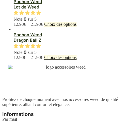
plusieurs
Pochon Weed
variations.
Lot de Weed
Les
options
0
Note
sur 5
peuvent
Ce
12.90
€
–
21.90
€
Choix des options
être
produit
choisies
a
Pochon Weed
sur
plusieurs
Dragon Ball Z
la
variations.
page
Les
0
du
Note
sur 5
options
produit
Ce
12.90
€
–
21.90
€
Choix des options
peuvent
produit
être
a
choisies
plusieurs
sur
variations.
la
Les
page
options
du
peuvent
produit
être
Profitez de chaque moment avec nos accessoires weed de qualité
choisies
supérieure, alliant confort et élégance.
sur
la
Informations
page
Par mail
du