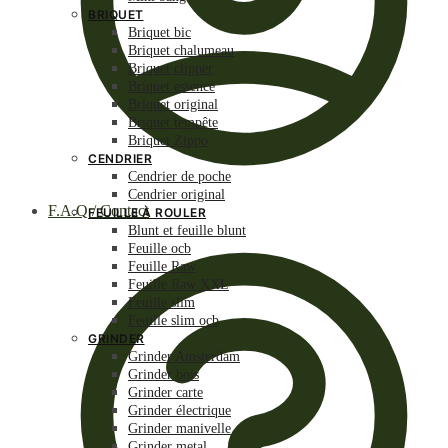
BRIQUET
Briquet bic
Briquet chalumeau
Briquet clipper
Briquet essence
Briquet original
Briquet tempête
Briquet Zippo
CENDRIER
Cendrier de poche
Cendrier original
F.A.Q / Contact
FEUILLE À ROULER
Blunt et feuille blunt
Feuille ocb
Feuille Raw
Feuille Raw XXL
Feuille slim
Feuille slim ocb
GRINDER
Grinder Amsterdam
Grinder bois
Grinder carte
Grinder électrique
Grinder manivelle
Grinder metal