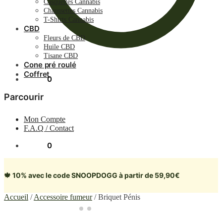
Casquettes Cannabis
Chaussettes Cannabis
T-Shirts Cannabis
CBD
Fleurs de CBD
Huile CBD
Tisane CBD
Cone pré roulé
Coffret
0.00
€
0
Parcourir
Mon Compte
F.A.Q / Contact
0.00
€
0
🍁 10% avec le code SNOOPDOGG à partir de 59,90€
Accueil
/
Accessoire fumeur
/
Briquet Pénis