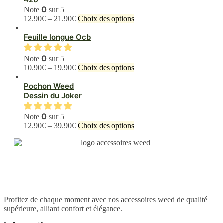
variations.
0
Note
sur 5
Les
Ce
12.90
€
–
21.90
€
Choix des options
options
produit
peuvent
a
Feuille longue Ocb
être
plusieurs
choisies
variations.
0
Note
sur 5
sur
Les
Ce
10.90
€
–
19.90
€
Choix des options
la
options
produit
page
peuvent
a
Pochon Weed
du
être
plusieurs
Dessin du Joker
produit
choisies
variations.
sur
Les
0
Note
sur 5
la
options
Ce
12.90
€
–
39.90
€
Choix des options
page
peuvent
produit
du
être
a
produit
choisies
plusieurs
sur
variations.
la
Les
page
options
du
peuvent
produit
être
Profitez de chaque moment avec nos accessoires weed de qualité
choisies
supérieure, alliant confort et élégance.
sur