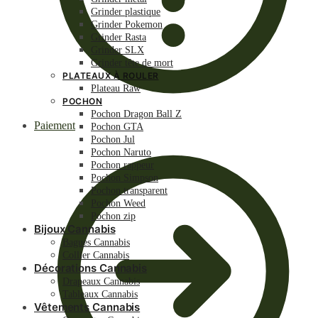
Grinder plastique
Grinder Pokemon
Grinder Rasta
Grinder SLX
Grinder tête de mort
PLATEAUX À ROULER
Plateau Raw
POCHON
Pochon Dragon Ball Z
Paiement
Pochon GTA
Pochon Jul
Pochon Naruto
Pochon rappeur
Pochon Simpson
Pochon transparent
Pochon Weed
Pochon zip
Bijoux Cannabis
Bagues Cannabis
Collier Cannabis
Décorations Cannabis
Drapeaux Cannabis
Tableaux Cannabis
Vêtements Cannabis