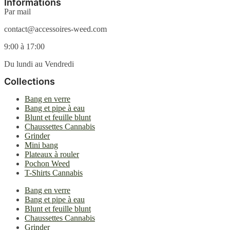
la
Informations
page
Par mail
du
produit
contact@accessoires-weed.com
9:00 à 17:00
Du lundi au Vendredi
Collections
Bang en verre
Bang et pipe à eau
Blunt et feuille blunt
Chaussettes Cannabis
Grinder
Mini bang
Plateaux à rouler
Pochon Weed
T-Shirts Cannabis
Bang en verre
Bang et pipe à eau
Blunt et feuille blunt
Chaussettes Cannabis
Grinder