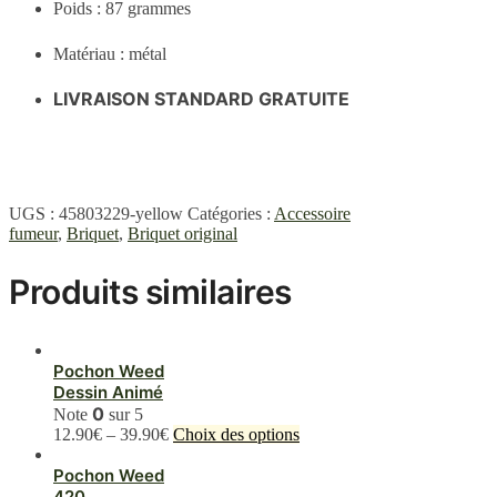
Poids : 87 grammes
Matériau : métal
LIVRAISON STANDARD GRATUITE
UGS :
45803229-yellow
Catégories :
Accessoire
fumeur
,
Briquet
,
Briquet original
Produits similaires
Pochon Weed
Dessin Animé
0
Note
sur 5
Ce
12.90
€
–
39.90
€
Choix des options
produit
a
Pochon Weed
plusieurs
420