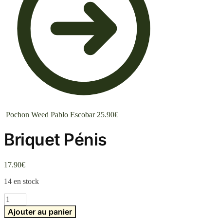
Pochon Weed Pablo Escobar
25.90
€
Briquet Pénis
17.90
€
14 en stock
quantité
de
Ajouter au panier
Briquet