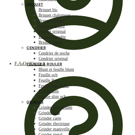
BRIQUET
Briquet bic
Briquet chalumeau
Briquet clipper
Briquet essence
Briquet original
Briquet tempête
Briquet Zippo
CENDRIER
Cendrier de poche
Cendrier original
F.A.Q / Contact
FEUILLE À ROULER
Blunt et feuille blunt
Feuille ocb
Feuille Raw
Feuille Raw XXL
Feuille slim
Feuille slim ocb
GRINDER
Grinder Amsterdam
Grinder bois
Grinder carte
Grinder électrique
Grinder manivelle
Grinder metal