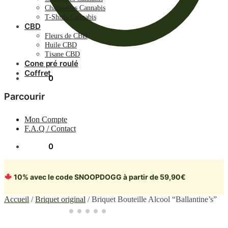
Chaussettes Cannabis
T-Shirts Cannabis
CBD
Fleurs de CBD
Huile CBD
Tisane CBD
Cone pré roulé
Coffret
0.00
€
0
Parcourir
Mon Compte
F.A.Q / Contact
0.00
€
0
10% avec le code SNOOPDOGG à partir de 59,90€
Accueil
/
Briquet original
/
Briquet Bouteille Alcool “Ballantine’s”