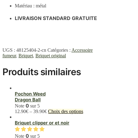
Matériau : métal
LIVRAISON STANDARD GRATUITE
UGS :
48125404-2-cn
Catégories :
Accessoire
fumeur
,
Briquet
,
Briquet original
Produits similaires
Pochon Weed
Dragon Ball
0
Note
sur 5
Ce
12.90
€
–
39.90
€
Choix des options
produit
a
Briquet clipper or et noir
plusieurs
variations.
0
Note
sur 5