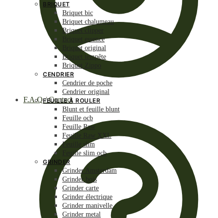
BRIQUET
Briquet bic
Briquet chalumeau
Briquet clipper
Briquet essence
Briquet original
Briquet tempête
Briquet Zippo
CENDRIER
Cendrier de poche
Cendrier original
F.A.Q / Contact
FEUILLE À ROULER
Blunt et feuille blunt
Feuille ocb
Feuille Raw
Feuille Raw XXL
Feuille slim
Feuille slim ocb
GRINDER
Grinder Amsterdam
Grinder bois
Grinder carte
Grinder électrique
Grinder manivelle
Grinder metal