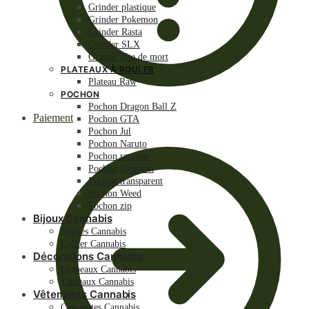
Grinder plastique
Grinder Pokemon
Grinder Rasta
Grinder SLX
Grinder tête de mort
PLATEAUX À ROULER
Plateau Raw
POCHON
Pochon Dragon Ball Z
Paiement
Pochon GTA
Pochon Jul
Pochon Naruto
Pochon rappeur
Pochon Simpson
Pochon transparent
Pochon Weed
Pochon zip
Bijoux Cannabis
Bagues Cannabis
Collier Cannabis
Décorations Cannabis
Drapeaux Cannabis
Tableaux Cannabis
Vêtements Cannabis
Casquettes Cannabis