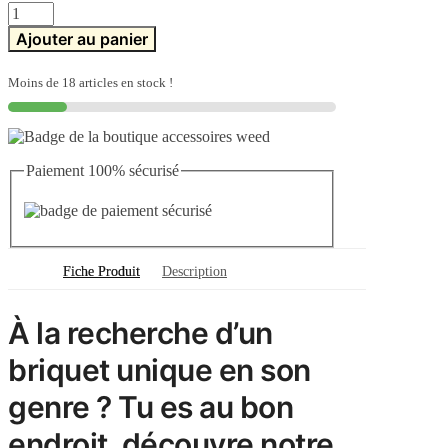
quantité
de
Ajouter au panier
Briquet
Bouteille
Alcool
Moins de 18 articles en stock !
"Ballantine's"
Paiement 100% sécurisé
Fiche Produit
Description
À la recherche d’un
briquet unique en son
genre ? Tu es au bon
endroit, découvre notre