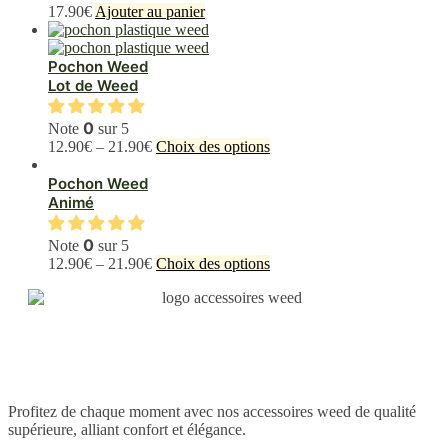
Les
17.90
€
Ajouter au panier
options
peuvent
être
Pochon Weed
choisies
Lot de Weed
sur
la
0
Note
sur 5
page
Ce
12.90
€
–
21.90
€
Choix des options
du
produit
produit
a
Pochon Weed
plusieurs
Animé
variations.
Les
0
Note
sur 5
options
Ce
12.90
€
–
21.90
€
Choix des options
peuvent
produit
être
a
choisies
plusieurs
sur
variations.
la
Les
page
options
du
peuvent
produit
être
Profitez de chaque moment avec nos accessoires weed de qualité
choisies
supérieure, alliant confort et élégance.
sur