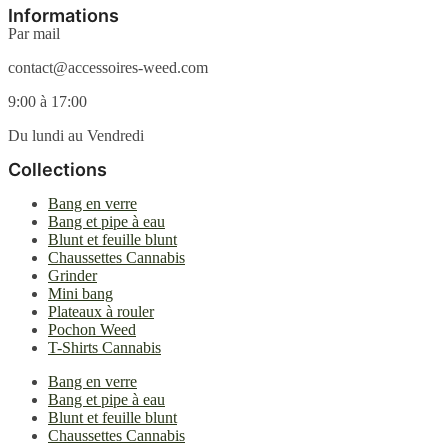
la
Informations
page
Par mail
du
produit
contact@accessoires-weed.com
9:00 à 17:00
Du lundi au Vendredi
Collections
Bang en verre
Bang et pipe à eau
Blunt et feuille blunt
Chaussettes Cannabis
Grinder
Mini bang
Plateaux à rouler
Pochon Weed
T-Shirts Cannabis
Bang en verre
Bang et pipe à eau
Blunt et feuille blunt
Chaussettes Cannabis