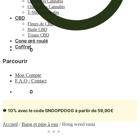
Casquettes Cannabis
Chaussettes Cannabis
T-Shirts Cannabis
CBD
Fleurs de CBD
Huile CBD
Tisane CBD
Cone pré roulé
Coffret
0.00
€
0
Parcourir
Mon Compte
F.A.Q / Contact
0.00
€
0
🍁 10% avec le code SNOOPDOGG à partir de 59,90€
Accueil
/
Bang et pipe à eau
/
Bong weed rasta