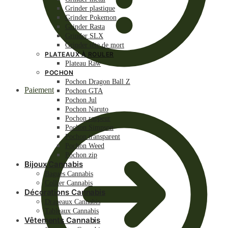
Grinder plastique
Grinder Pokemon
Grinder Rasta
Grinder SLX
Grinder tête de mort
PLATEAUX À ROULER
Plateau Raw
POCHON
Pochon Dragon Ball Z
Paiement
Pochon GTA
Pochon Jul
Pochon Naruto
Pochon rappeur
Pochon Simpson
Pochon transparent
Pochon Weed
Pochon zip
Bijoux Cannabis
Bagues Cannabis
Collier Cannabis
Décorations Cannabis
Drapeaux Cannabis
Tableaux Cannabis
Vêtements Cannabis