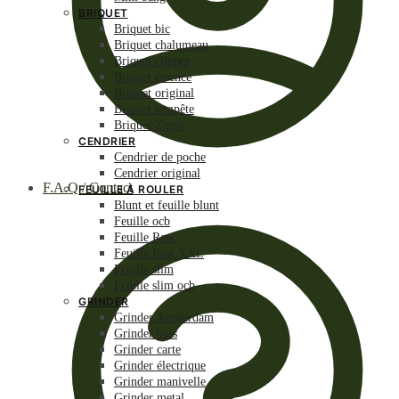
BRIQUET
Briquet bic
Briquet chalumeau
Briquet clipper
Briquet essence
Briquet original
Briquet tempête
Briquet Zippo
CENDRIER
Cendrier de poche
Cendrier original
F.A.Q / Contact
FEUILLE À ROULER
Blunt et feuille blunt
Feuille ocb
Feuille Raw
Feuille Raw XXL
Feuille slim
Feuille slim ocb
GRINDER
Grinder Amsterdam
Grinder bois
Grinder carte
Grinder électrique
Grinder manivelle
Grinder metal