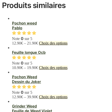
Produits similaires
Pochon weed
Pablo
0
Note
sur 5
Ce
12.90
€
–
21.90
€
Choix des options
produit
a
Feuille longue Ocb
plusieurs
variations.
0
Note
sur 5
Les
Ce
10.90
€
–
19.90
€
Choix des options
options
produit
peuvent
a
Pochon Weed
être
plusieurs
Dessin du Joker
choisies
variations.
sur
Les
0
Note
sur 5
la
options
Ce
12.90
€
–
39.90
€
Choix des options
page
peuvent
produit
du
être
a
Grinder Weed
produit
choisies
plusieurs
Feuille de Weed Violet