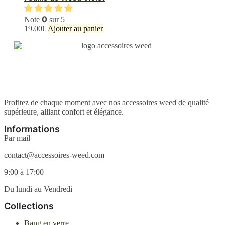
sur
variations.
la
Les
0
page
Note
sur 5
options
du
19.00
€
Ajouter au panier
peuvent
produit
être
choisies
sur
la
page
du
produit
Profitez de chaque moment avec nos accessoires weed de qualité
supérieure, alliant confort et élégance.
Informations
Par mail
contact@accessoires-weed.com
9:00 à 17:00
Du lundi au Vendredi
Collections
Bang en verre