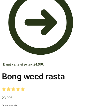
Bang verre et pyrex
24.90
€
Bong weed rasta
23.90
€
9 en stock