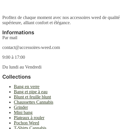
Les
la
options
page
peuvent
du
être
Profitez de chaque moment avec nos accessoires weed de qualité
produit
choisies
supérieure, alliant confort et élégance.
sur
la
Informations
page
Par mail
du
produit
contact@accessoires-weed.com
9:00 à 17:00
Du lundi au Vendredi
Collections
Bang en verre
Bang et pipe à eau
Blunt et feuille blunt
Chaussettes Cannabis
Grinder
Mini bang
Plateaux à rouler
Pochon Weed
T-Shirts Cannabis