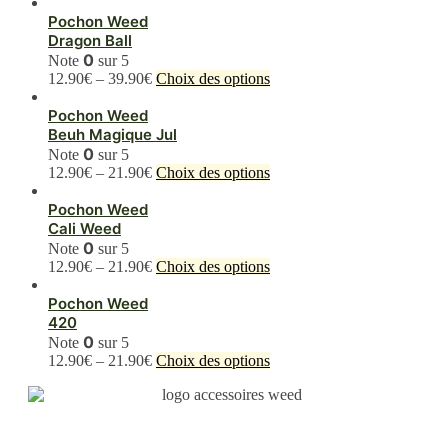
Pochon Weed
Dragon Ball
0
Note
sur 5
Ce
12.90
€
–
39.90
€
Choix des options
produit
a
Pochon Weed
plusieurs
Beuh Magique Jul
variations.
0
Note
sur 5
Les
Ce
12.90
€
–
21.90
€
Choix des options
options
produit
peuvent
a
Pochon Weed
être
plusieurs
Cali Weed
choisies
variations.
0
Note
sur 5
sur
Les
Ce
12.90
€
–
21.90
€
Choix des options
la
options
produit
page
peuvent
a
Pochon Weed
du
être
plusieurs
420
produit
choisies
variations.
0
Note
sur 5
sur
Les
Ce
12.90
€
–
21.90
€
Choix des options
la
options
produit
page
peuvent
a
du
être
plusieurs
produit
choisies
variations.
sur