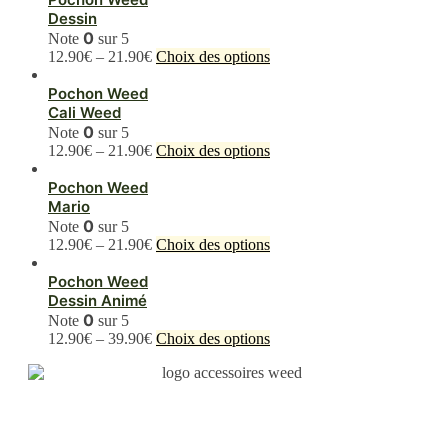
Dessin
0
Note
sur 5
Ce
12.90
€
–
21.90
€
Choix des options
produit
a
Pochon Weed
plusieurs
Cali Weed
variations.
0
Note
sur 5
Les
Ce
12.90
€
–
21.90
€
Choix des options
options
produit
peuvent
a
Pochon Weed
être
plusieurs
Mario
choisies
variations.
0
Note
sur 5
sur
Les
Ce
12.90
€
–
21.90
€
Choix des options
la
options
produit
page
peuvent
a
Pochon Weed
du
être
plusieurs
Dessin Animé
produit
choisies
variations.
0
Note
sur 5
sur
Les
Ce
12.90
€
–
39.90
€
Choix des options
la
options
produit
page
peuvent
a
du
être
plusieurs
produit
choisies
variations.
sur
Les
la
options