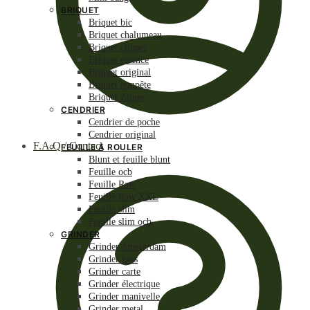
BRIQUET
Briquet bic
Briquet chalumeau
Briquet clipper
Briquet essence
Briquet original
Briquet tempête
Briquet Zippo
CENDRIER
Cendrier de poche
Cendrier original
F.A.Q / Contact
FEUILLE À ROULER
Blunt et feuille blunt
Feuille ocb
Feuille Raw
Feuille Raw XXL
Feuille slim
Feuille slim ocb
GRINDER
Grinder Amsterdam
Grinder bois
Grinder carte
Grinder électrique
Grinder manivelle
Grinder metal