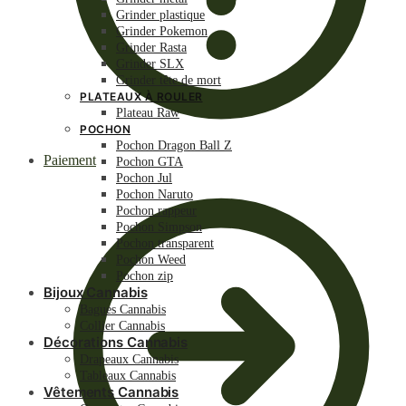
Grinder plastique
Grinder Pokemon
Grinder Rasta
Grinder SLX
Grinder tête de mort
PLATEAUX À ROULER
Plateau Raw
POCHON
Pochon Dragon Ball Z
Paiement
Pochon GTA
Pochon Jul
Pochon Naruto
Pochon rappeur
Pochon Simpson
Pochon transparent
Pochon Weed
Pochon zip
Bijoux Cannabis
Bagues Cannabis
Collier Cannabis
Décorations Cannabis
Drapeaux Cannabis
Tableaux Cannabis
Vêtements Cannabis