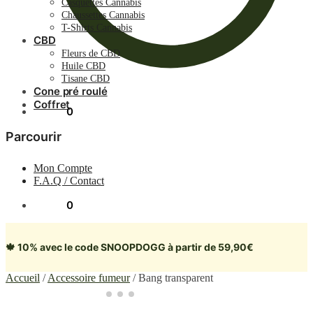
Casquettes Cannabis
Chaussettes Cannabis
T-Shirts Cannabis
CBD
Fleurs de CBD
Huile CBD
Tisane CBD
Cone pré roulé
Coffret
0.00
€
0
Parcourir
Mon Compte
F.A.Q / Contact
0.00
€
0
🍁 10% avec le code SNOOPDOGG à partir de 59,90€
Accueil
/
Accessoire fumeur
/
Bang transparent