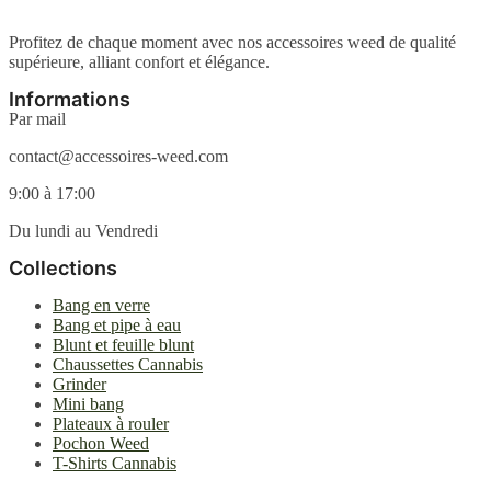
page
peuvent
du
être
Profitez de chaque moment avec nos accessoires weed de qualité
produit
choisies
supérieure, alliant confort et élégance.
sur
la
Informations
page
Par mail
du
produit
contact@accessoires-weed.com
9:00 à 17:00
Du lundi au Vendredi
Collections
Bang en verre
Bang et pipe à eau
Blunt et feuille blunt
Chaussettes Cannabis
Grinder
Mini bang
Plateaux à rouler
Pochon Weed
T-Shirts Cannabis