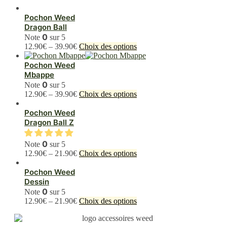
Pochon Weed
Dragon Ball
0
Note
sur 5
Ce
12.90
€
–
39.90
€
Choix des options
produit
a
Pochon Weed
plusieurs
Mbappe
variations.
0
Note
sur 5
Les
Ce
12.90
€
–
39.90
€
Choix des options
options
produit
peuvent
a
Pochon Weed
être
plusieurs
Dragon Ball Z
choisies
variations.
sur
Les
0
Note
sur 5
la
options
Ce
12.90
€
–
21.90
€
Choix des options
page
peuvent
produit
du
être
a
Pochon Weed
produit
choisies
plusieurs
Dessin
sur
variations.
0
Note
sur 5
la
Les
Ce
12.90
€
–
21.90
€
Choix des options
page
options
produit
du
peuvent
a
produit
être