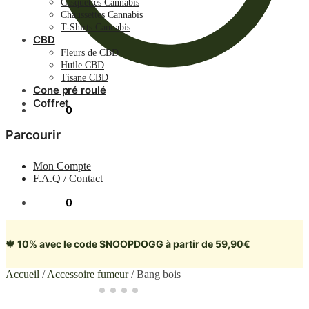
Casquettes Cannabis
Chaussettes Cannabis
T-Shirts Cannabis
CBD
Fleurs de CBD
Huile CBD
Tisane CBD
Cone pré roulé
Coffret
0.00
€
0
Parcourir
Mon Compte
F.A.Q / Contact
0.00
€
0
🍁 10% avec le code SNOOPDOGG à partir de 59,90€
Accueil
/
Accessoire fumeur
/
Bang bois