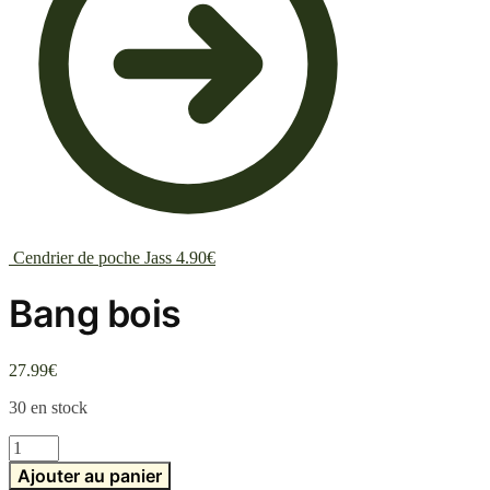
Cendrier de poche Jass
4.90
€
Bang bois
27.99
€
30 en stock
quantité
de
Ajouter au panier
Bang