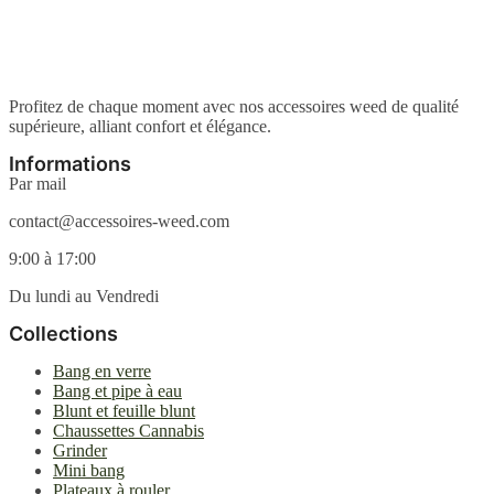
plusieurs
choisies
variations.
sur
Les
la
options
page
peuvent
du
être
Profitez de chaque moment avec nos accessoires weed de qualité
produit
choisies
supérieure, alliant confort et élégance.
sur
la
Informations
page
Par mail
du
produit
contact@accessoires-weed.com
9:00 à 17:00
Du lundi au Vendredi
Collections
Bang en verre
Bang et pipe à eau
Blunt et feuille blunt
Chaussettes Cannabis
Grinder
Mini bang
Plateaux à rouler