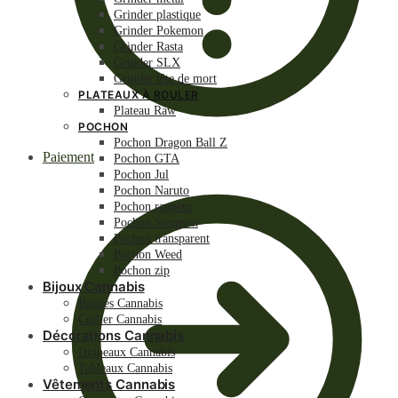
Grinder plastique
Grinder Pokemon
Grinder Rasta
Grinder SLX
Grinder tête de mort
PLATEAUX À ROULER
Plateau Raw
POCHON
Pochon Dragon Ball Z
Paiement
Pochon GTA
Pochon Jul
Pochon Naruto
Pochon rappeur
Pochon Simpson
Pochon transparent
Pochon Weed
Pochon zip
Bijoux Cannabis
Bagues Cannabis
Collier Cannabis
Décorations Cannabis
Drapeaux Cannabis
Tableaux Cannabis
Vêtements Cannabis