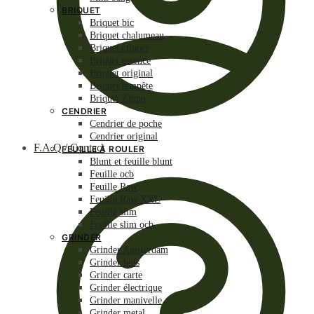
BRIQUET
Briquet bic
Briquet chalumeau
Briquet clipper
Briquet essence
Briquet original
Briquet tempête
Briquet Zippo
CENDRIER
Cendrier de poche
Cendrier original
F.A.Q / Contact
FEUILLE À ROULER
Blunt et feuille blunt
Feuille ocb
Feuille Raw
Feuille Raw XXL
Feuille slim
Feuille slim ocb
GRINDER
Grinder Amsterdam
Grinder bois
Grinder carte
Grinder électrique
Grinder manivelle
Grinder metal