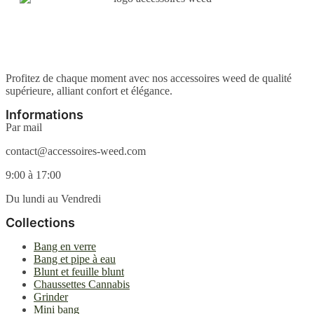
produit
être
choisies
sur
la
page
du
Profitez de chaque moment avec nos accessoires weed de qualité
produit
supérieure, alliant confort et élégance.
Informations
Par mail
contact@accessoires-weed.com
9:00 à 17:00
Du lundi au Vendredi
Collections
Bang en verre
Bang et pipe à eau
Blunt et feuille blunt
Chaussettes Cannabis
Grinder
Mini bang