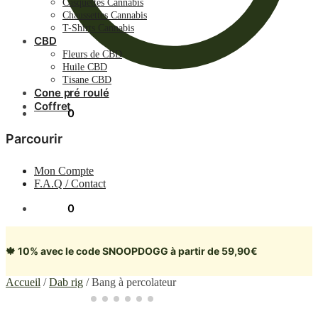
Casquettes Cannabis
Chaussettes Cannabis
T-Shirts Cannabis
CBD
Fleurs de CBD
Huile CBD
Tisane CBD
Cone pré roulé
Coffret
0.00
€
0
Parcourir
Mon Compte
F.A.Q / Contact
0.00
€
0
🍁 10% avec le code SNOOPDOGG à partir de 59,90€
Accueil
/
Dab rig
/
Bang à percolateur