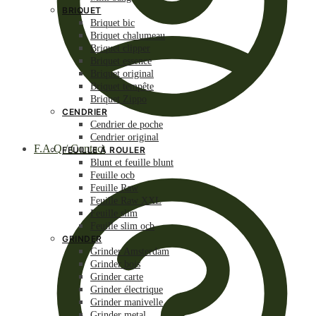
BRIQUET
Briquet bic
Briquet chalumeau
Briquet clipper
Briquet essence
Briquet original
Briquet tempête
Briquet Zippo
CENDRIER
Cendrier de poche
Cendrier original
F.A.Q / Contact
FEUILLE À ROULER
Blunt et feuille blunt
Feuille ocb
Feuille Raw
Feuille Raw XXL
Feuille slim
Feuille slim ocb
GRINDER
Grinder Amsterdam
Grinder bois
Grinder carte
Grinder électrique
Grinder manivelle
Grinder metal