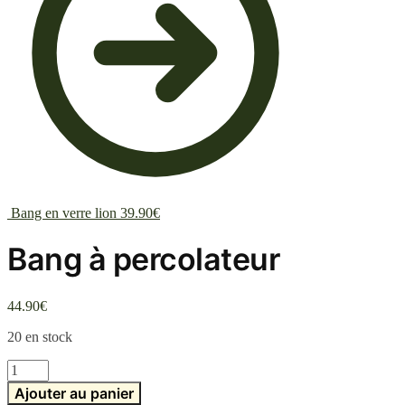
Bang en verre lion
39.90
€
Bang à percolateur
44.90
€
20 en stock
quantité
de
Ajouter au panier
Bang