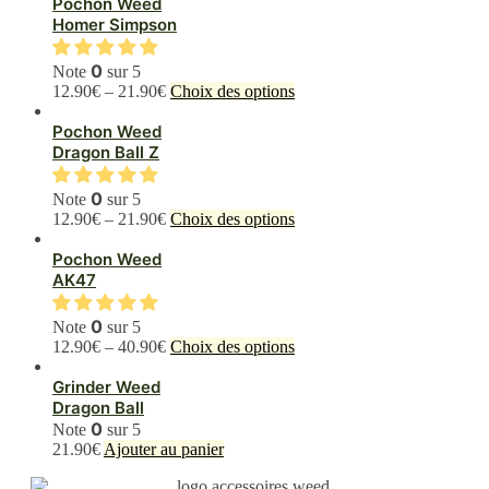
Pochon Weed
Homer Simpson
0
Note
sur 5
Ce
12.90
€
–
21.90
€
Choix des options
produit
a
Pochon Weed
plusieurs
Dragon Ball Z
variations.
Les
0
Note
sur 5
options
Ce
12.90
€
–
21.90
€
Choix des options
peuvent
produit
être
a
Pochon Weed
choisies
plusieurs
AK47
sur
variations.
la
Les
0
page
Note
sur 5
options
du
Ce
12.90
€
–
40.90
€
Choix des options
peuvent
produit
produit
être
a
Grinder Weed
choisies
plusieurs
Dragon Ball
sur
variations.
0
Note
sur 5
la
Les
21.90
€
Ajouter au panier
page
options
du
peuvent