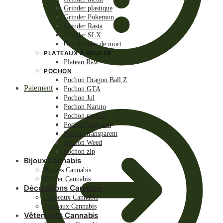
Grinder plastique
Grinder Pokemon
Grinder Rasta
Grinder SLX
Grinder tête de mort
PLATEAUX À ROULER
Plateau Raw
POCHON
Pochon Dragon Ball Z
Paiement
Pochon GTA
Pochon Jul
Pochon Naruto
Pochon rappeur
Pochon Simpson
Pochon transparent
Pochon Weed
Pochon zip
Bijoux Cannabis
Bagues Cannabis
Collier Cannabis
Décorations Cannabis
Drapeaux Cannabis
Tableaux Cannabis
Vêtements Cannabis