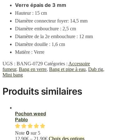
Verre épais de 3 mm
Hauteur : 15 cm
Diamètre connecteur foyer
: 14,5 mm
Diamètre embouchure : 2,5 cm
Diamètre de la 2e embouchure : 12 mm
Diamètre douille : 1,6 cm
Matière : Verre
UGS :
BANG-0729
Catégories :
Accessoire
fumeur
,
Bang en verre
,
Bang et pipe à eau
,
Dab rig
,
Mini bang
Produits similaires
Pochon weed
Pablo
0
Note
sur 5
Ce
12.90
€
–
21.90
€
Choix des options