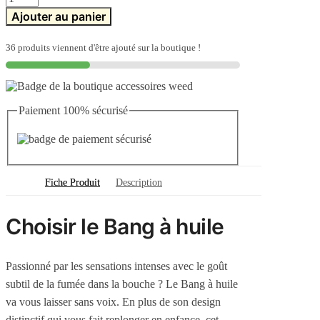
de
Ajouter au panier
Bang
à
huile
36 produits viennent d'être ajouté sur la boutique !
Paiement 100% sécurisé
Fiche Produit
Description
Choisir le Bang à huile
Passionné par les sensations intenses avec le goût
subtil de la fumée dans la bouche ? Le Bang à huile
va vous laisser sans voix. En plus de son design
distinctif qui vous fait replonger en enfance, cet