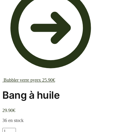
Bubbler verre pyrex
25.90
€
Bang à huile
29.90
€
36 en stock
quantité