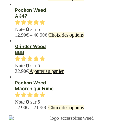
produit
a
Pochon Weed
plusieurs
AK47
variations.
Les
0
Note
sur 5
options
Ce
12.90
€
–
40.90
€
Choix des options
peuvent
produit
être
a
Grinder Weed
choisies
plusieurs
BB8
sur
variations.
la
Les
0
page
Note
sur 5
options
du
22.90
€
Ajouter au panier
peuvent
produit
être
Pochon Weed
choisies
Macron qui Fume
sur
la
0
page
Note
sur 5
du
Ce
12.90
€
–
21.90
€
Choix des options
produit
produit
a
plusieurs
variations.
Les