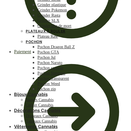
Grinder plastique
Grinder Pokemon
Grinder Rasta
Grinder SLX
Grinder tête de mort
PLATEAUX À ROULER
Plateau Raw
POCHON
Pochon Dragon Ball Z
Paiement
Pochon GTA
Pochon Jul
Pochon Naruto
Pochon rappeur
Pochon Simpson
Pochon transparent
Pochon Weed
Pochon zip
Bijoux Cannabis
Bagues Cannabis
Collier Cannabis
Décorations Cannabis
Drapeaux Cannabis
Tableaux Cannabis
Vêtements Cannabis