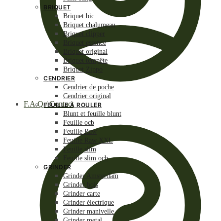
BRIQUET
Briquet bic
Briquet chalumeau
Briquet clipper
Briquet essence
Briquet original
Briquet tempête
Briquet Zippo
CENDRIER
Cendrier de poche
Cendrier original
F.A.Q / Contact
FEUILLE À ROULER
Blunt et feuille blunt
Feuille ocb
Feuille Raw
Feuille Raw XXL
Feuille slim
Feuille slim ocb
GRINDER
Grinder Amsterdam
Grinder bois
Grinder carte
Grinder électrique
Grinder manivelle
Grinder metal