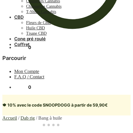
Casquettes Cannabis
Chaussettes Cannabis
T-Shirts Cannabis
CBD
Fleurs de CBD
Huile CBD
Tisane CBD
Cone pré roulé
Coffret
0.00
€
0
Parcourir
Mon Compte
F.A.Q / Contact
0.00
€
0
🍁 10% avec le code SNOOPDOGG à partir de 59,90€
Accueil
/
Dab rig
/
Bang à huile