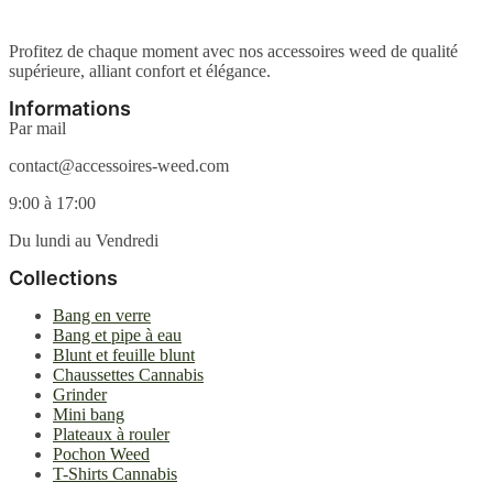
options
peuvent
être
Profitez de chaque moment avec nos accessoires weed de qualité
choisies
supérieure, alliant confort et élégance.
sur
la
Informations
page
Par mail
du
produit
contact@accessoires-weed.com
9:00 à 17:00
Du lundi au Vendredi
Collections
Bang en verre
Bang et pipe à eau
Blunt et feuille blunt
Chaussettes Cannabis
Grinder
Mini bang
Plateaux à rouler
Pochon Weed
T-Shirts Cannabis